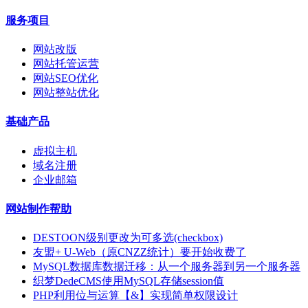
服务项目
网站改版
网站托管运营
网站SEO优化
网站整站优化
基础产品
虚拟主机
域名注册
企业邮箱
网站制作帮助
DESTOON级别更改为可多选(checkbox)
友盟+ U-Web（原CNZZ统计）要开始收费了
MySQL数据库数据迁移：从一个服务器到另一个服务器
织梦DedeCMS使用MySQL存储session值
PHP利用位与运算【&】实现简单权限设计